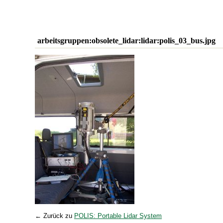
arbeitsgruppen:obsolete_lidar:lidar:polis_03_bus.jpg
← Zurück zu
POLIS: Portable Lidar System